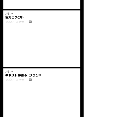
プランB
告知コメント
2017
6min.
- - -
プランB
キャストが語る プランB
2017
4min.
- - -