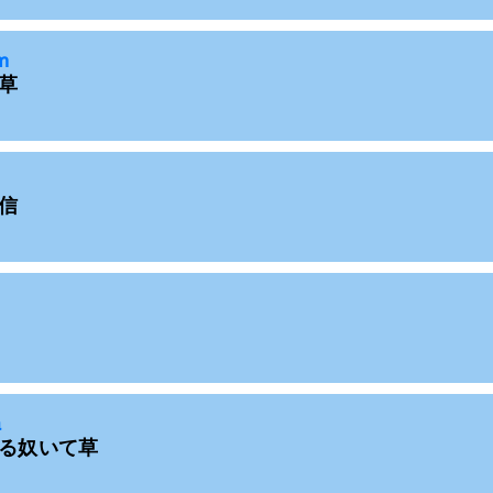
m
草
信
a
る奴いて草