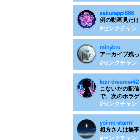
sakurappi666
例の動画見たけ
#センクチャン
rainybru
アーカイブ残っ
#センクチャン
krzr-dreamer42
こないだの配信
で、次のホラゲ
#センクチャン
yoi-no-starrrr
相方さんは無事
#センクチャン