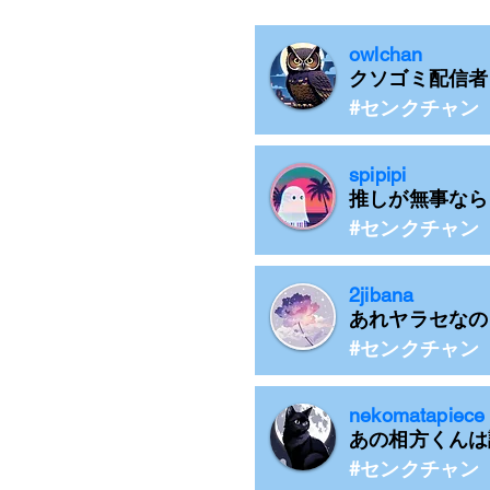
owlchan
クソゴミ配信者
#センクチャン
spipipi
推しが無事なら
#センクチャン
2jibana
あれヤラセなの
#センクチャン
nekomatapiece
あの相方くんは
#センクチャン