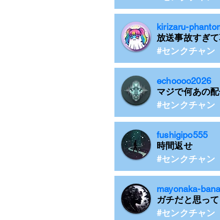
kirizaru-phanto
放送事故すぎて
#センクチャン
echoooo2026
マジで何あの配
#センクチャン
fushigipo555
時間返せ
#センクチャン
mayonaka-ban
ガチだと思って
#センクチャン