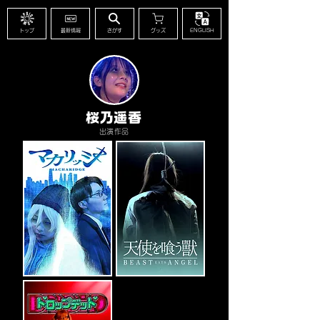
トップ
最新情報
さがす
グッズ
ENGLISH
桜乃遥香
出演作品