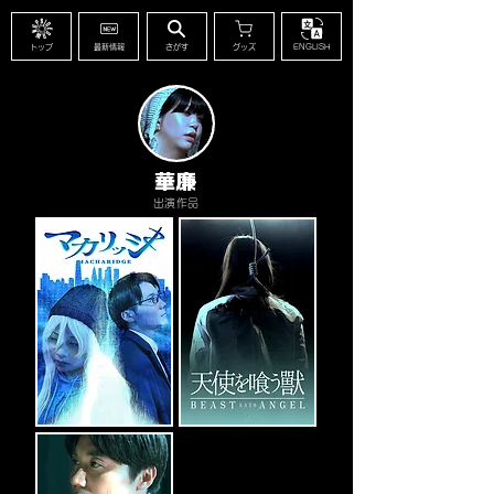
トップ
最新情報
さがす
グッズ
ENGLISH
華廉
出演作品