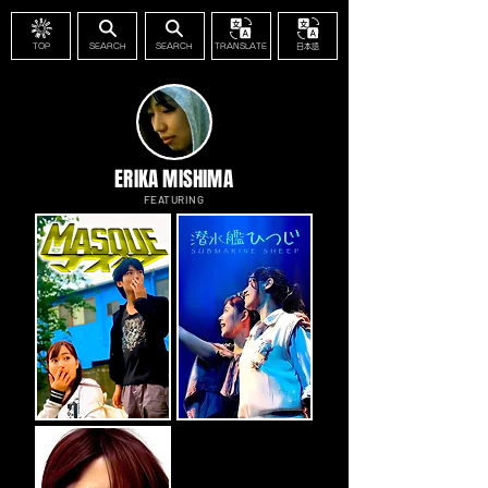
TOP
SEARCH
SEARCH
TRANSLATE
日本語
ERIKA MISHIMA
FEATURING