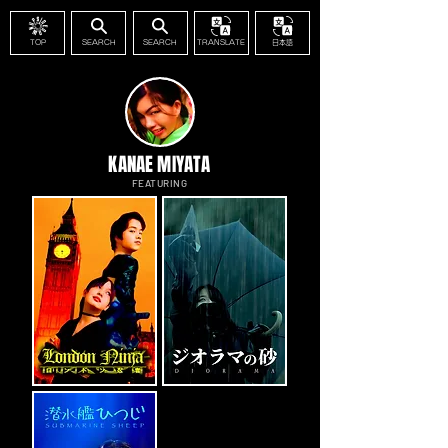
TOP
SEARCH
SEARCH
TRANSLATE
日本語
KANAE MIYATA
FEATURING