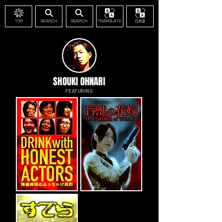
TOP
SEARCH
SEARCH
TRANSLATE
日本語
SHOUKI OHNARI
FEATURING