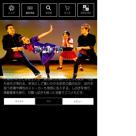
トップ
最新情報
さがす
グッズ
ENGLISH
問題作「プランB」と世界観を共有する別の時代の物語。まもな
く高校3年生となる主人公・洞池輝也の前にひとりの美女・可愛
杉益代が現れる。突如として襲いかかる初恋の嵐のなか、益代を
狙う恋敵や輝也のストーカーも物語に乱入する。しのぎを削り、
感動要素も削り、甘酸っぱさも削った学園ラブコメもどき。
キャスト
再生
レビュー